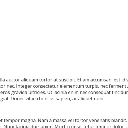
lla auctor aliquam tortor at suscipit. Etiam accumsan, est id 
uctor nec. Integer consectetur elementum turpis, nec ferme
 eros gravida ultricies. Ut lacinia enim nec consequat tincidu
ugiat. Donec vitae rhoncus sapien, ac aliquet nunc.
t tempor magna. Nam a massa vel tortor venenatis blandit. S
din. Nunc lacinia dui sapien. Morbi consectetur tempor dolor, 