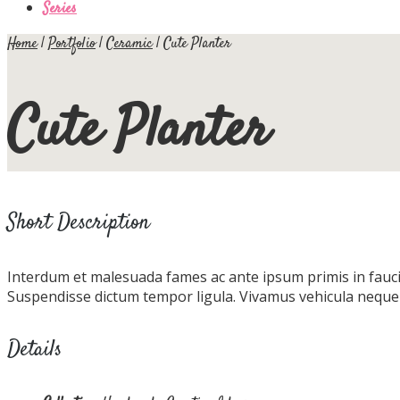
Series
Home
|
Portfolio
|
Ceramic
|
Cute Planter
Cute Planter
Short Description
Interdum et malesuada fames ac ante ipsum primis in fauci
Suspendisse dictum tempor ligula. Vivamus vehicula neque 
Details