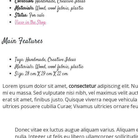
Collection:
Handmade, Creative Ideas
Materials:
Wood, wool fabric, plastic
Status:
For sale
View in the Shop
Main Features
Tags: Handmade, Creative Ideas
Materials: Wood, wool fabric, plastic
Size: 28 cm X 29 cm X 22 cm
Lorem ipsum dolor sit amet,
consectetur
adipiscing elit. Nu
mi eu massa. Sed vulputate nisi nibh, vel maximus velit a
erat sit amet, finibus justo. Quisque viverra neque vehicula
ultrices posuere cubilia Curae; Vivamus ultricies ornare fe
Donec vitae ex luctus augue aliquam varius. Aliquam e
nulla. Integer ut felis eu libero ullamcorper sollicitu