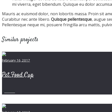
mi viverra, eget bibendum. Quisque eu dolor accumsan, 
Mauris ac euismod dolor, non lobortis massa. Proin sit amet 
Curabitur nec ante libero.
Quisque pellentesque
, augue sed
Pellentesque neque mi, posuere fringilla arcu mattis, pulv
Similar projects
February 16, 2017
Pet Food Cup
Ceramic