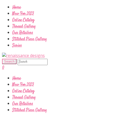
Home
New For 2023
Online Catalog
Thread Gallery
Our Retailers
Stitched Piece Gallery
Series
0
Home
New For 2023
Online Catalog
Thread Gallery
Our Retailers
Stitched Piece Gallery