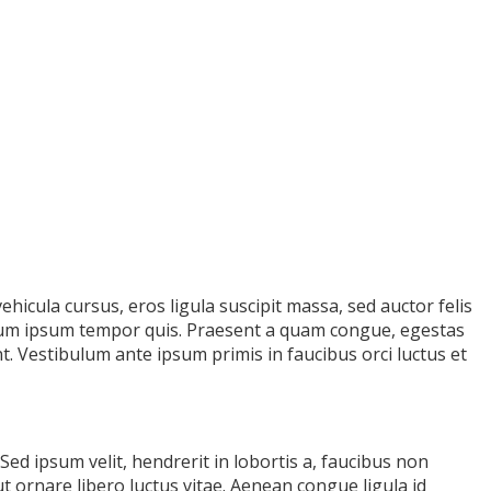
vehicula cursus, eros ligula suscipit massa, sed auctor felis
ntum ipsum tempor quis. Praesent a quam congue, egestas
nt. Vestibulum ante ipsum primis in faucibus orci luctus et
ed ipsum velit, hendrerit in lobortis a, faucibus non
ut ornare libero luctus vitae. Aenean congue ligula id